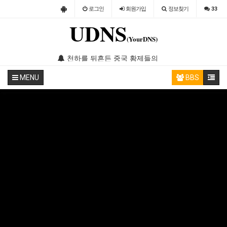
로그인
회원
가입
정보찾기
33
UDNS
(YourDNS)
 대자연을 만끽하는 완벽한 방법
천하를 뒤흔든 중국 황제들의 놀라운 업적, 모르면 손해!
태국에서 외국인이 모르면 큰 
MENU
BBS