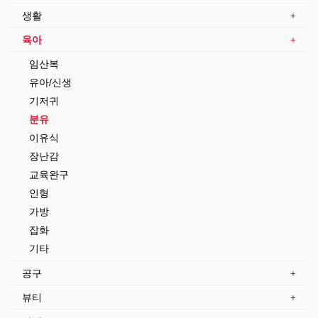
생활
육아
임산복
유아/신생
기저귀
분유
이유식
장난감
교육완구
인형
가방
잡화
기타
공구
뷰티