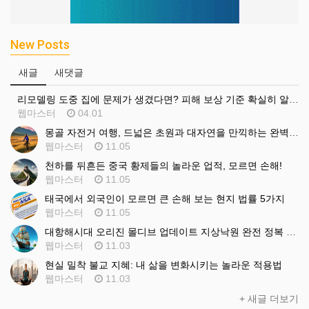
New Posts
새글
새댓글
리모델링 도중 집에 문제가 생겼다면? 피해 보상 기준 확실히 알고 대비하세요
웹마스터
04.01
몽골 자전거 여행, 드넓은 초원과 대자연을 만끽하는 완벽한 방법
웹마스터
11.05
천하를 뒤흔든 중국 황제들의 놀라운 업적, 모르면 손해!
웹마스터
11.05
태국에서 외국인이 모르면 큰 손해 보는 현지 법률 5가지
웹마스터
11.05
대항해시대 오리진 몰디브 업데이트 지상낙원 완전 정복 놀라운 방법
웹마스터
11.03
현실 밀착 불교 지혜: 내 삶을 변화시키는 놀라운 적용법
웹마스터
11.03
+ 새글 더보기