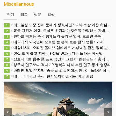
Miscellaneous
인기
태그
설문
검색
리모델링 도중 집에 문제가 생겼다면? 피해 보상 기준 확실히 알고 대비하세요
1
몽골 자전거 여행, 드넓은 초원과 대자연을 만끽하는 완벽한 방법
2
천하를 뒤흔든 중국 황제들의 놀라운 업적, 모르면 손해!
3
태국에서 외국인이 모르면 큰 손해 보는 현지 법률 5가지
4
대항해시대 오리진 몰디브 업데이트 지상낙원 완전 정복 놀라운 방법
5
현실 밀착 불교 지혜: 내 삶을 변화시키는 놀라운 적용법
6
캄보디아를 휩쓴 폴 포트 정권의 그림자: 킬링필드의 충격적 진실
7
청주시 인구보다 적다고? 행복의 나라 부탄 인구 통계 총정리
8
바레인 오일 뮤지엄, 중동 최초 유전에서 만나는 놀라운 석유 이야기
9
태국 테마파크 축제, 현지인처럼 즐기는 비밀 꿀팁
10