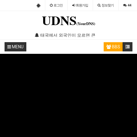
로그인
회원
가입
정보찾기
44
UDNS
(YourDNS)
 놀라운 업적, 모르면 손해!
태국에서 외국인이 모르면 큰 손해 보는 현지 법률 5가지
대항해시대 오리진 몰디브 업데이트 
MENU
BBS