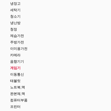
냉장고
세탁기
청소기
냉난방
청정
제습가전
주방가전
이미용가전
카메라
음향기기
게임기
이동통신
태블릿
노트북,맥
완본체,맥
컴퓨터부품
프린터