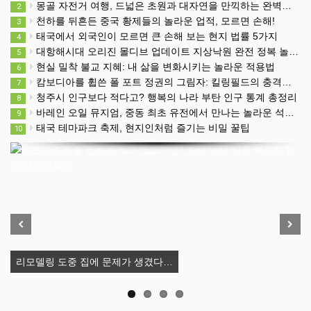
몽골 자전거 여행, 드넓은 초원과 대자연을 만끽하는 완벽한 방법
2
천하를 뒤흔든 중국 황제들의 놀라운 업적, 모르면 손해!
3
태국에서 외국인이 모르면 큰 손해 보는 현지 법률 5가지
4
대항해시대 오리진 몰디브 업데이트 지상낙원 완전 정복 놀라운 방법
5
현실 밀착 불교 지혜: 내 삶을 변화시키는 놀라운 적용법
6
캄보디아를 휩쓴 폴 포트 정권의 그림자: 킬링필드의 충격적 진실
7
청주시 인구보다 적다고? 행복의 나라 부탄 인구 통계 총정리
8
바레인 오일 뮤지엄, 중동 최초 유전에서 만나는 놀라운 석유 이야기
9
태국 테마파크 축제, 현지인처럼 즐기는 비밀 꿀팁
10
Previous
Next
리모델링 도중 집에 문제가 생겼다…